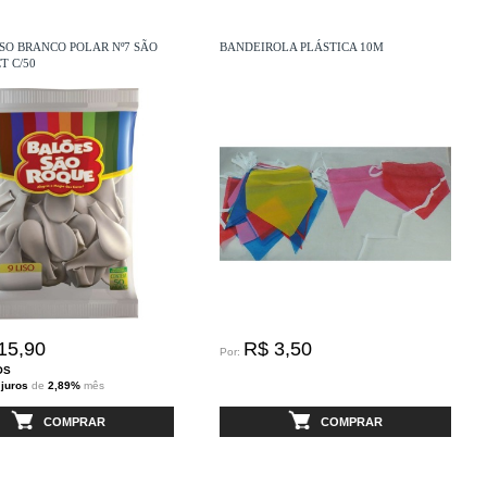
SO BRANCO POLAR Nº7 SÃO
BANDEIROLA PLÁSTICA 10M
T C/50
15,90
R$ 3,50
Por:
OS
 juros
de
2,89%
mês
COMPRAR
COMPRAR