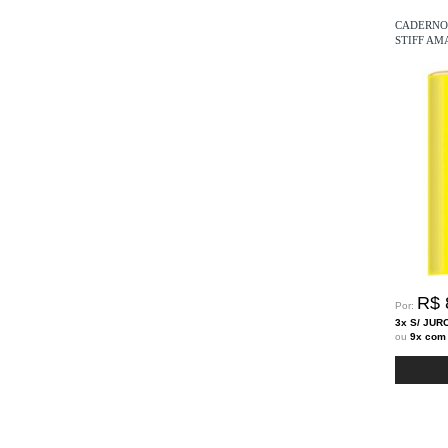
CADERNO
STIFF AM
R$ 
Por:
3x S/ JUR
ou
9x com