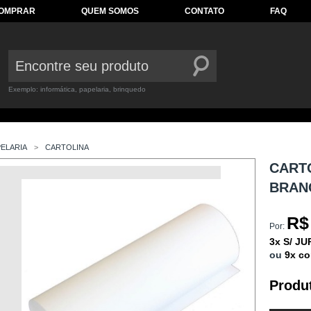
COMPRAR
QUEM SOMOS
CONTATO
FAQ
Exemplo: informática, papelaria, brinquedo
PELARIA
CARTOLINA
CART
BRAN
R$
Por:
3x S/ J
ou
9x c
Produt