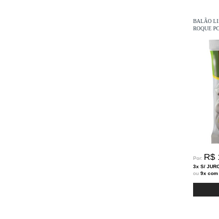
BALÃO LI
ROQUE PC
R$ 
Por:
3x S/ JUR
ou
9x com