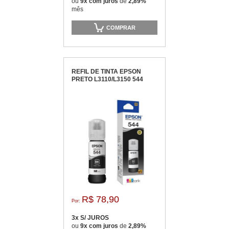
ou
9x com juros
de
2,89%
mês
COMPRAR
REFIL DE TINTA EPSON
PRETO L3110/L3150 544
R$ 78,90
Por:
3x S/ JUROS
ou
9x com juros
de
2,89%