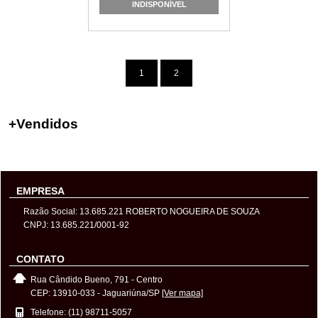
INDISPONÍVEL
1
2
+
Vendidos
EMPRESA
Razão Social: 13.685.221 ROBERTO NOGUEIRA DE SOUZA
CNPJ: 13.685.221/0001-92
CONTATO
Rua Cândido Bueno, 791 - Centro
CEP: 13910-033 - Jaguariúna/SP
[Ver mapa]
Telefone: (11) 98711-5057