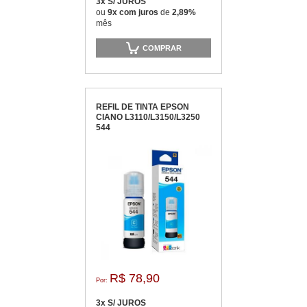
3x S/ JUROS
ou
9x com juros
de
2,89%
mês
COMPRAR
REFIL DE TINTA EPSON
CIANO L3110/L3150/L3250
544
R$ 78,90
Por:
3x S/ JUROS