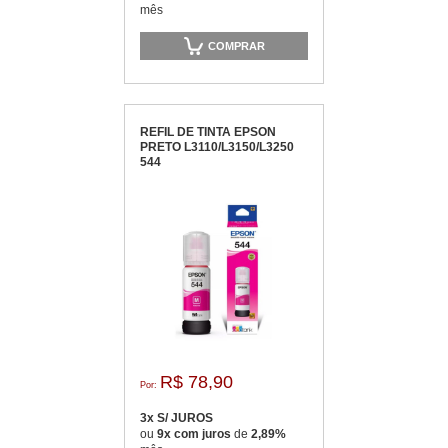
mês
COMPRAR
REFIL DE TINTA EPSON
PRETO L3110/L3150/L3250
544
R$ 78,90
Por:
3x S/ JUROS
ou
9x com juros
de
2,89%